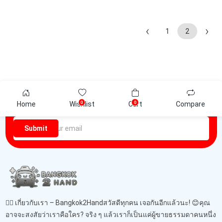
‹
›
1
2
Newsletter
0
0
Home
Wishlist
Cart
Compare
Be the first one to know about discounts offers and events
Submit
🙋‍♂️ เกี่ยวกับเรา – Bangkok2Handสวัสดีทุกคน เจอกันอีกแล้วนะ! 😊คุณ
อาจจะสงสัยว่าเราคือใคร? จริง ๆ แล้วเราก็เป็นแค่ผู้ขายธรรมดาคนหนึ่ง