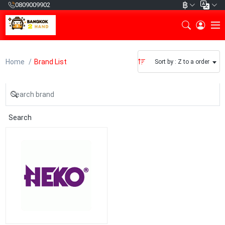
฿
0809009902
Home
Brand List
Sort by : Z to a order
Search