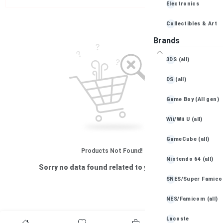
Electronics
Collectibles & Art
Brands
Books, Movies & Mu
3DS (all)
Baby Essentials
DS (all)
Game Boy (All gen)
Wii/Wii U (all)
GameCube (all)
Products Not Found!
Nintendo 64 (all)
Sorry no data found related to your search
SNES/Super Famicom
NES/Famicom (all)
Lacoste