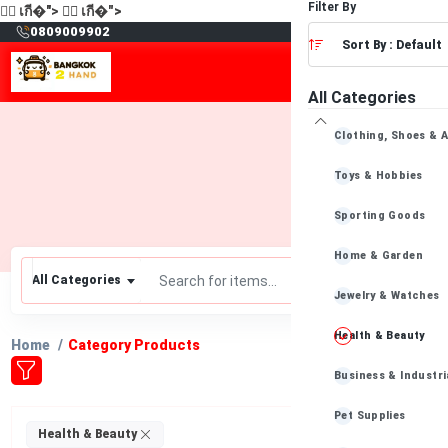
Filter By
🙋‍♂️
เกี�">
🙋‍♂️
เกี�">
฿
0809009902
Sort By : Default
All Categories
Clothing, Shoes & 
Toys & Hobbies
Sporting Goods
Home & Garden
All Categories
Jewelry & Watches
Health & Beauty
Home
Category Products
Business & Industri
Pet Supplies
Clear All
Health & Beauty