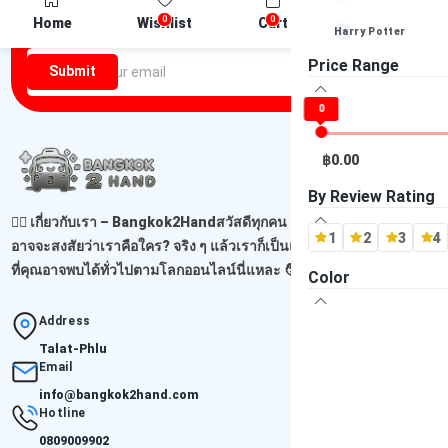
Newsletter
0
0
Home
Wishlist
Cart
Compare
Harry Potter
Be the first one to know about discounts offers and events
Price Range
Submit
Louis Vuitton
0
Playstation (PS4)
Playstation (PS3)
฿0.00
Playstation (PS2)
By Review Rating
🙋‍♂️ เกี่ยวกับเรา – Bangkok2Handสวัสดีทุกคน เจอกันอีกแล้วนะ! 😊คุณ
Playstation (PS1)
1
2
3
4
อาจจะสงสัยว่าเราคือใคร? จริง ๆ แล้วเราก็เป็นแค่ผู้ขายธรรมดาคนหนึ่ง
ที่คุณอาจพบได้ทั่วไปตามโลกออนไลน์นี่แหละ 🧑‍...
Read more
-- ไม่ระบุ Brand --
Color
Address
Talat-Phlu
Email
info@bangkok2hand.com
Hotline
0809009902