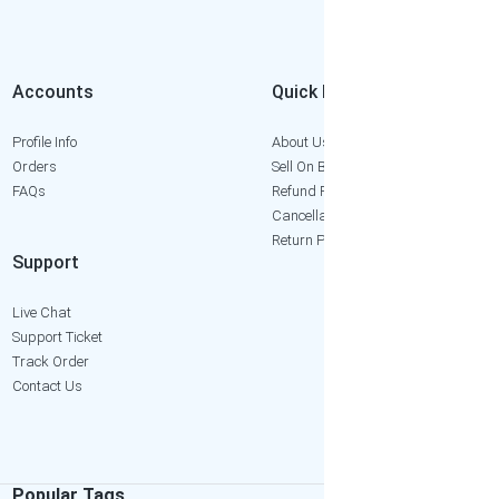
Accounts
Quick Links
Profile Info
About Us
Orders
Sell On Bangkok2Hand
FAQs
Refund Policy
Cancellation Policy
Return Policy
Support
Live Chat
Support Ticket
Track Order
Contact Us
Popular Tags