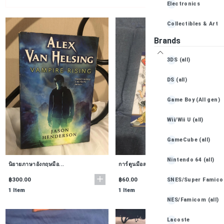
Electronics
Collectibles & Art
Brands
Books, Movies & Mu
3DS (all)
Baby Essentials
DS (all)
Game Boy (All gen)
Wii/Wii U (all)
GameCube (all)
Nintendo 64 (all)
นิยายภาษาอังกฤษมือ...
การ์ตูนมือสอง ศึกต...
฿300.00
฿60.00
SNES/Super Famicom
1 Item
1 Item
NES/Famicom (all)
Lacoste