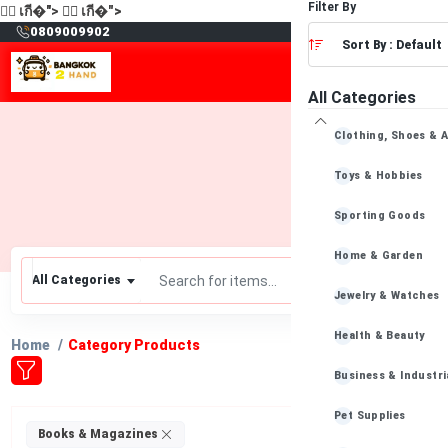
Filter By
🙋‍♂️
เกี�">
🙋‍♂️
เกี�">
฿
0809009902
Sort By : Default
All Categories
Clothing, Shoes & 
Toys & Hobbies
Sporting Goods
Home & Garden
All Categories
Jewelry & Watches
Health & Beauty
Home
Category Products
Business & Industri
Pet Supplies
Clear All
Books & Magazines