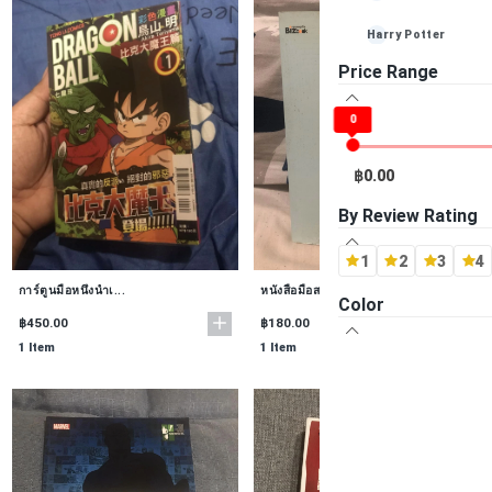
Harry Potter
Price Range
Louis Vuitton
0
Playstation (PS4)
Playstation (PS3)
฿0.00
Playstation (PS2)
By Review Rating
Playstation (PS1)
1
2
3
4
การ์ตูนมือหนึ่งนำเ...
หนังสือมือสอง Mark...
-- ไม่ระบุ Brand --
Color
฿450.00
฿180.00
1 Item
1 Item