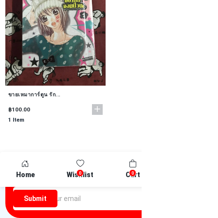
ขายเหมาการ์ตูน รัก...
฿100.00
1 Item
Newsletter
0
0
Home
Wishlist
Cart
Compare
Be the first one to know about discounts offers and events
Submit