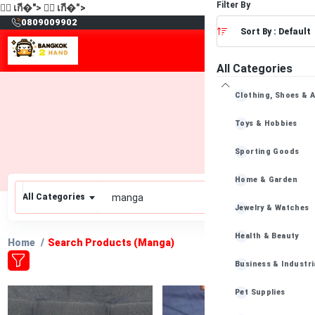
Filter By
🙋‍♂️
เกี�">
🙋‍♂️
เกี�">
฿
0809009902
Sort By : Default
All Categories
Clothing, Shoes & 
Toys & Hobbies
Sporting Goods
Home & Garden
All Categories
Jewelry & Watches
Health & Beauty
Home
Search Products (manga)
Business & Industri
Pet Supplies