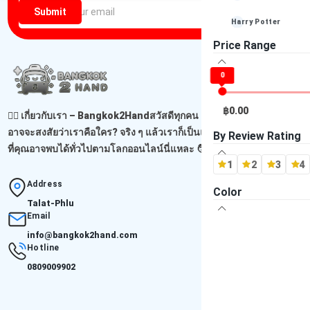
Submit
Harry Potter
Price Range
Louis Vuitton
0
Playstation (PS4)
Playstation (PS3)
฿0.00
🙋‍♂️ เกี่ยวกับเรา – Bangkok2Handสวัสดีทุกคน เจอกันอีกแล้วนะ! 😊คุณ
อาจจะสงสัยว่าเราคือใคร? จริง ๆ แล้วเราก็เป็นแค่ผู้ขายธรรมดาคนหนึ่ง
Playstation (PS2)
By Review Rating
ที่คุณอาจพบได้ทั่วไปตามโลกออนไลน์นี่แหละ 🧑‍...
Read more
Playstation (PS1)
1
2
3
4
Address
-- ไม่ระบุ Brand --
Color
Talat-Phlu
Email
info@bangkok2hand.com
Hotline
0809009902