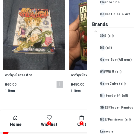
Electronics
Collectibles & Art
Brands
Books, Movies & Mu
3DS (all)
Baby Essentials
DS (all)
Game Boy (All gen)
Wii/Wii U (all)
การ์ตูนมือสอง ศึกต...
การ์ตูนมือหนึ่งนำเ...
GameCube (all)
฿60.00
฿450.00
1 Item
1 Item
Nintendo 64 (all)
SNES/Super Famicom
NES/Famicom (all)
Newsletter
0
0
Home
Wishlist
Cart
Compare
Be the first one to know about discounts offers and events
Lacoste