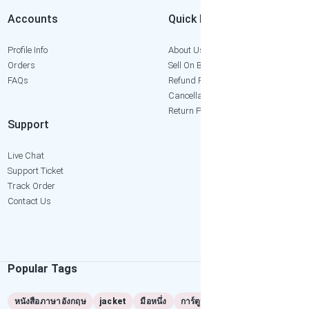
Accounts
Quick Links
Profile Info
About Us
Orders
Sell On Bangkok2Hand
FAQs
Refund Policy
Cancellation Policy
Return Policy
Support
Live Chat
Support Ticket
Track Order
Contact Us
Popular Tags
หนังสือภาษาอังกฤษ
jacket
มือหนึ่ง
การ์ตูนมือสอง