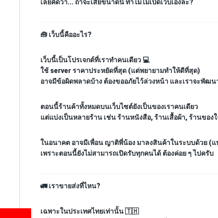
เลยคิดว่า... ถ้าจะเสียขนาดนี้ ทำไมไม่เปิดเว็บเองล่ะ?
🧰
เว็บนี้คืออะไร?
เว็บนี้เป็นโปรเจกต์ที่เราทำคนเดียว 💻
ใช้ server ราคาประหยัดที่สุด (แต่พยายามทำให้ดีที่สุด)
อาจมีข้อผิดพลาดบ้าง ต้องขออภัยไว้ล่วงหน้า และเราจะพัฒนาให
ตอนนี้ร้านค้าทั้งหมดบนเว็บไซต์ยังเป็นของเราคนเดียว
แต่แบ่งเป็นหลายร้าน เช่น
ร้านหนังสือ
,
ร้านเสื้อผ้า
,
ร้านของใ
ในอนาคต อาจมีเพื่อน ญาติพี่น้อง มาลงสินค้าในระบบด้วย (แบ
เพราะตอนนี้ยังไม่สามารถเปิดรับทุกคนได้ ต้องค่อย ๆ ไปครับ
🚛
เราขายส่งที่ไหน?
เฉพาะในประเทศไทยเท่านั้น 🇹🇭