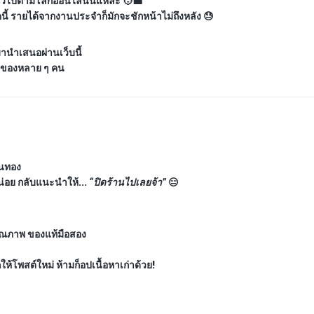
ทั่วไปตามโลกออนไลน์นี่แหละ 🧑‍💼
นี้ รายได้จากงานประจำก็มักจะชักหน้าไม่ถึงหลัง 😓
มานำเสนอผ่านเว็บนี้
ารของหลาย ๆ คน
ุนทอง
หน่อย กลับแนะนำให้...
“ปิดร้านไปเลยจ้า”
😑
คุณภาพ ของแท้มือสอง
ให้โพสต์ใหม่ ห้ามก็อปเนื้อหาเก่าด้วย!