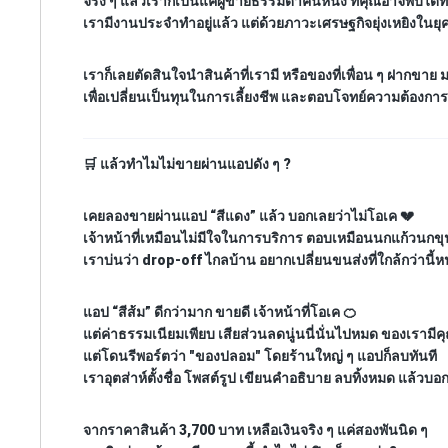
จริง ๆ แล้วเราก็เป็นแค่ผู้ขายธรรมดาคนหนึ่ง ที่คุณอาจพบได้
เรามีงานประจำทำอยู่แล้ว แต่ด้วยภาวะเศรษฐกิจยุ่งเหยิงในยุค
เราก็เลยตัดสินใจนำสินค้าที่เรามี หรือของที่เพื่อน ๆ ฝากขาย 
เพื่อเปลี่ยนเป็นทุนในการเลี้ยงชีพ และตอบโจทย์ความต้องก
🛒
แล้วทำไมไม่ขายผ่านแอปดัง ๆ ?
เคยลองขายผ่านแอป “สีแดง” แล้ว บอกเลยว่าไม่โอเค 💔
เจ้าหน้าที่เหมือนไม่มีใจในการบริการ ตอบเหมือนนกแก้วนกข
เราบ่นว่า drop-off ไกลบ้าน อยากเปลี่ยนขนส่งที่ใกล้กว่านี้
แอป “สีส้ม” ดีกว่ามาก ขายดี เจ้าหน้าที่โอเค 🍊
แต่ค่าธรรมเนียมเพียบ เสียส่วนลดนู่นนี่นั่นไปหมด ของเรามี
แต่โดนรีพอร์ตว่า "ของปลอม" โดยร้านใหญ่ ๆ แอปก็ลบทันที
เราอุตส่าห์ตั้งชื่อ โพสต์รูป เขียนคำอธิบาย ลบทิ้งหมด แล้วบอก
จากราคาสินค้า 3,700 บาท เหลือเงินจริง ๆ แค่สองพันนิด ๆ