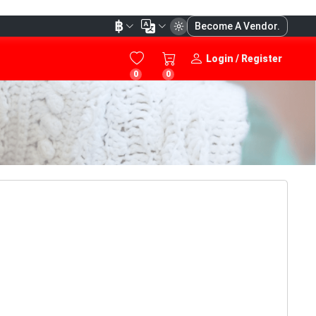
฿
Become A Vendor.
Login / Register
0
0