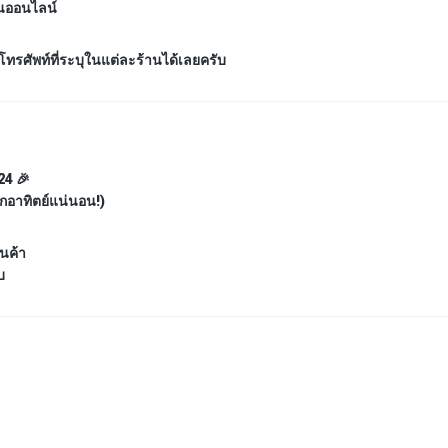
ินออนไลน์
โทรศัพท์ที่ระบุในแต่ละร้านได้เลยครับ
24
🎉
ุกอาทิตย์แน่นอน!)
ินค้า
บ