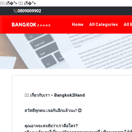
🙋‍♂️
เกี�">
🙋‍♂️
เกี�">
0809009902
Home
All Categories
All 
🙋‍♂️
เกี่ยวกับเรา – Bangkok2Hand
สวัสดีทุกคน เจอกันอีกแล้วนะ! 😊
คุณอาจจะสงสัยว่าเราคือใคร?