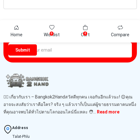
Newsletter
0
0
Home
Wishlist
Cart
Compare
Be the first one to know about discounts offers and events
Submit
🙋‍♂️ เกี่ยวกับเรา – Bangkok2Handสวัสดีทุกคน เจอกันอีกแล้วนะ! 😊คุณ
อาจจะสงสัยว่าเราคือใคร? จริง ๆ แล้วเราก็เป็นแค่ผู้ขายธรรมดาคนหนึ่ง
ที่คุณอาจพบได้ทั่วไปตามโลกออนไลน์นี่แหละ 🧑‍...
Read more
Address
Talat-Phlu