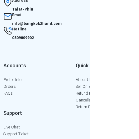
Address
Talat-Phlu
Email
info@bangkok2hand.com
Hotline
0809009902
Accounts
Quick Links
Profile Info
About Us
Orders
Sell On Bangkok2Hand
FAQs
Refund Policy
Cancellation Policy
Return Policy
Support
Live Chat
Support Ticket