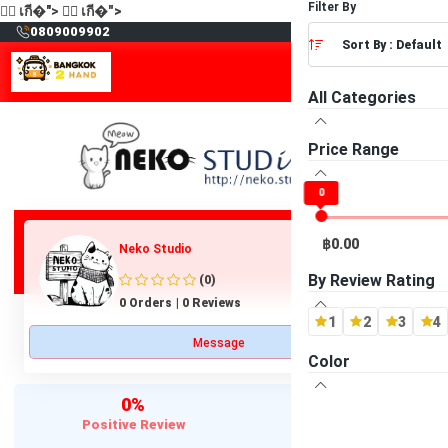
Filter By
🙋‍♂️
เกี�">
🙋‍♂️
เกี�">
฿
0809009902
Sort By : Default
All Categories
Price Range
0
฿0.00
Neko Studio
By Review Rating
(0)
0 Orders
|
0 Reviews
1
2
3
4
Message
Color
0%
0
Positive Review
Products