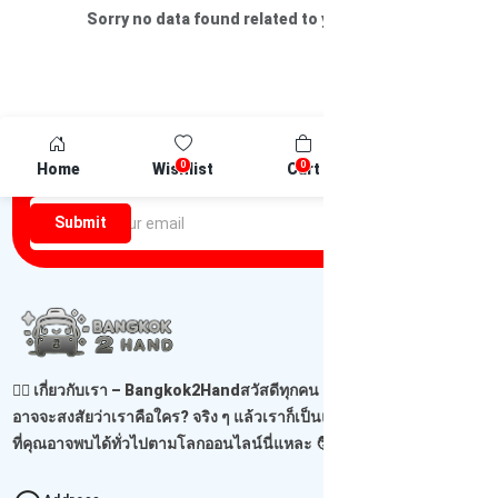
Sorry no data found related to your search
Newsletter
0
0
Home
Wishlist
Cart
Compare
Be the first one to know about discounts offers and events
Submit
🙋‍♂️ เกี่ยวกับเรา – Bangkok2Handสวัสดีทุกคน เจอกันอีกแล้วนะ! 😊คุณ
อาจจะสงสัยว่าเราคือใคร? จริง ๆ แล้วเราก็เป็นแค่ผู้ขายธรรมดาคนหนึ่ง
ที่คุณอาจพบได้ทั่วไปตามโลกออนไลน์นี่แหละ 🧑‍...
Read more