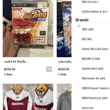
Electronics
Collectibles & Art
Brands
Books, Movies & Mu
3DS (all)
Baby Essentials
DS (all)
Game Boy (All gen)
Wii/Wii U (all)
เกมส์ PS3 มือหนึ่ง...
แผ่นเกมส์ ps2 แท้ม...
GameCube (all)
฿200.00
฿250.00
1 Item
1 Item
Nintendo 64 (all)
SNES/Super Famicom
NES/Famicom (all)
Lacoste