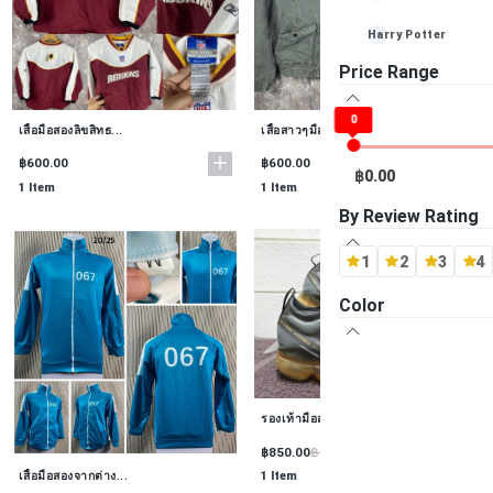
Harry Potter
Price Range
Louis Vuitton
0
Playstation (PS4)
เสื้อมือสองลิขสิทธ...
เสื้อสาวๆมือสองจาก...
฿600.00
฿600.00
Playstation (PS3)
฿0.00
1 Item
1 Item
Playstation (PS2)
By Review Rating
Playstation (PS1)
1
2
3
4
-- ไม่ระบุ Brand --
Color
รองเท้ามือสองจากญี...
฿850.00
฿1,000.00
เสื้อมือสองจากต่าง...
1 Item