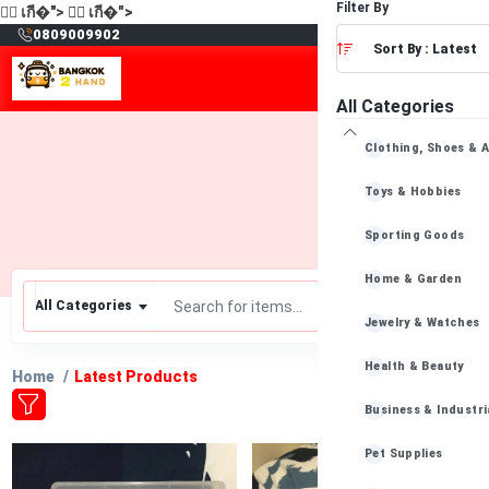
Filter By
🙋‍♂️
เกี�">
🙋‍♂️
เกี�">
฿
0809009902
Sort By : Latest
All Categories
Clothing, Shoes & 
Toys & Hobbies
Sporting Goods
Home & Garden
All Categories
Jewelry & Watches
Health & Beauty
Home
Latest Products
Business & Industri
Pet Supplies