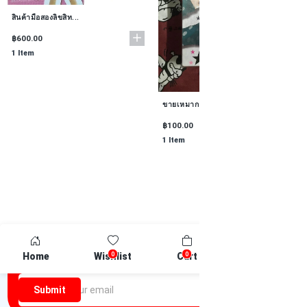
สินค้ามือสองลิขสิท...
฿600.00
1 Item
ขายเหมาการ์ตูน รัก...
฿100.00
1 Item
1
2
Newsletter
0
0
Home
Wishlist
Cart
Compare
Be the first one to know about discounts offers and events
Submit