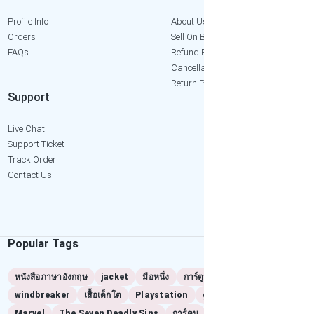
Profile Info
About Us
Orders
Sell On Bangkok2Hand
FAQs
Refund Policy
Cancellation Policy
Return Policy
Support
Live Chat
Support Ticket
Track Order
Contact Us
Popular Tags
หนังสือภาษาอังกฤษ
jacket
มือหนึ่ง
การ์ตูนมือสอง
windbreaker
เสื้อเด็กโต
Playstation
game
ps2
Marvel
The Seven Deadly Sins
การ์ตูน
manga
เล่มแรก