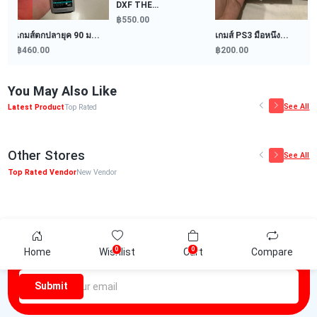
DXF THE
GRANDLINE...
฿550.00
เกมส์ตกปลายุค 90 ม...
เกมส์ PS3 มือหนึ่ง...
฿460.00
฿200.00
You May Also Like
See All
Latest Product
Top Rated
Other Stores
See All
Top Rated Vendor
New Vendor
Newsletter
0
0
Home
Wishlist
Cart
Compare
Be the first one to know about discounts offers and events
Submit