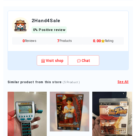
2Hand4Sale
0% Positive review
0
7
0.00
Reviews
Products
Rating
Visit shop
Chat
See All
Similar product from this store
(5 Product )