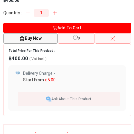
฿400.00
Quantity :
Add To Cart
Buy Now
0
Total Price For This Product :
฿400.00
( Vat
Incl.
)
Delivery Charge -
Start From
฿5.00
Ask About This Product